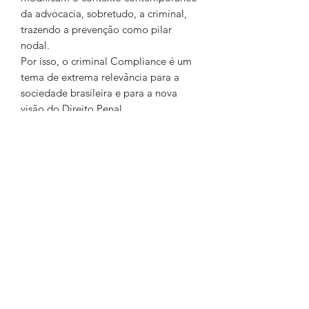
da advocacia, sobretudo, a criminal,
trazendo a prevenção como pilar
nodal.
Por isso, o criminal Compliance é um
tema de extrema relevância para a
sociedade brasileira e para a nova
visão do Direito Penal
contemporâneo.
INFORMAÇÕES DO
PRODUTO
Autor: Ulisses Pessôa
Páginas: 277
Editar Editora