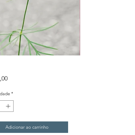
Preço
,00
idade
*
Adicionar ao carrinho