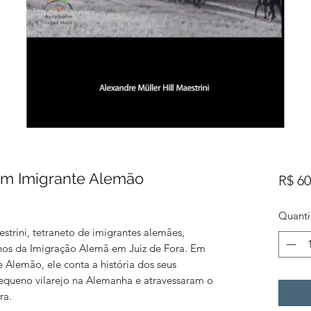
e um Imigrante Alemão
R$ 60
Quant
strini, tetraneto de imigrantes alemães,
nos da Imigração Alemã em Juiz de Fora. Em
e Alemão, ele conta a história dos seus
queno vilarejo na Alemanha e atravessaram o
ra.